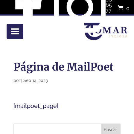
65
0
77
eleme
01
Página de MailPoet
por
|
Sep 14, 2023
[mailpoet_page]
Buscar