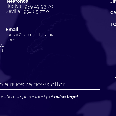
Teléfonos
JI
Huelva · 959 49 93 70
Sevilla · 954 65 77 01
C
TO
Email
tomar@tomarartesania.
com
oz
la
política de privacidad y el
aviso legal.