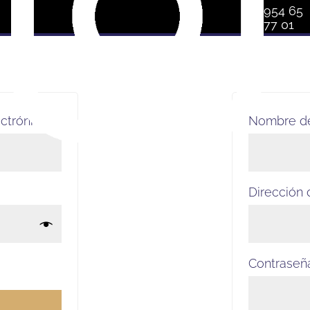
954 65
77 01
Obligatorio
ectrónico
*
Nombre d
Dirección 
Contrase