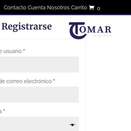
Contacto
Cuenta
Nosotros
Carrito
0
elementos
Registrarse
Obligatorio
e usuario
*
Obligatorio
de correo electrónico
*
Obligatorio
ña
*