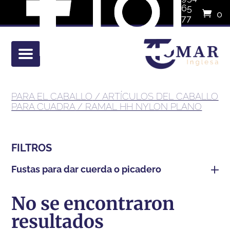
65
0
77
eleme
01
PARA EL CABALLO
/
ARTÍCULOS DEL CABALLO
PARA CUADRA
/ RAMAL HH NYLON PLANO
FILTROS
fustas para dar cuerda o picadero
No se encontraron
resultados