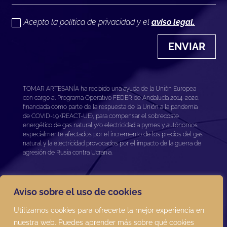
Acepto la política de privacidad y el
aviso legal.
ENVIAR
TOMAR ARTESANÍA ha recibido una ayuda de la Unión Europea
con cargo al Programa Operativo FEDER de Andalucía 2014-2020,
financiada como parte de la respuesta de la Unión a la pandemia
de COVID-19 (REACT-UE), para compensar el sobrecoste
energético de gas natural y/o electricidad a pymes y autónomos
especialmente afectados por el incremento de los precios del gas
natural y la electricidad provocados por el impacto de la guerra de
agresión de Rusia contra Ucrania.
Aviso sobre el uso de cookies
Utilizamos cookies para ofrecerte la mejor experiencia en
nuestra web. Puedes aprender más sobre qué cookies
Términos y condiciones
|
Aviso legal
|
Política de