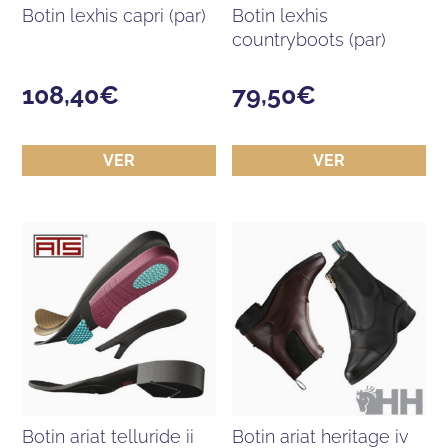
botin lexhis capri (par)
botin lexhis
countryboots (par)
108,40
€
79,50
€
VER
VER
botin ariat telluride ii
botin ariat heritage iv