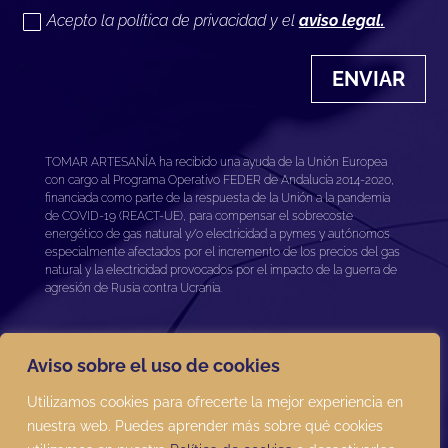
Acepto la política de privacidad y el
aviso legal.
ENVIAR
TOMAR ARTESANÍA ha recibido una ayuda de la Unión Europea
con cargo al Programa Operativo FEDER de Andalucía 2014-2020,
financiada como parte de la respuesta de la Unión a la pandemia
de COVID-19 (REACT-UE), para compensar el sobrecoste
energético de gas natural y/o electricidad a pymes y autónomos
especialmente afectados por el incremento de los precios del gas
natural y la electricidad provocados por el impacto de la guerra de
agresión de Rusia contra Ucrania.
Aviso sobre el uso de cookies
Utilizamos cookies para ofrecerte la mejor experiencia en
nuestra web. Puedes aprender más sobre qué cookies
Términos y condiciones
|
Aviso legal
|
Política de