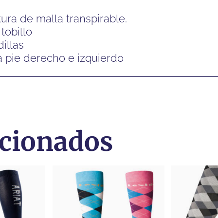
ra de malla transpirable.
tobillo
illas
 pie derecho e izquierdo
acionados