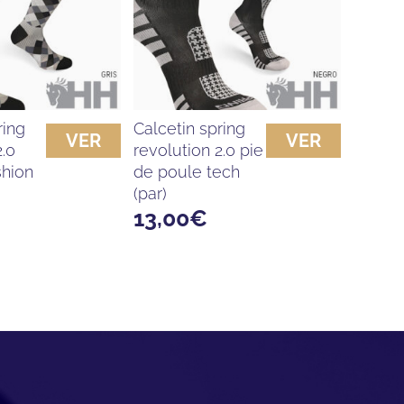
calcetin spring
VER
VER
2.0
revolution 2.0 pie
shion
de poule tech
(par)
13,00
€