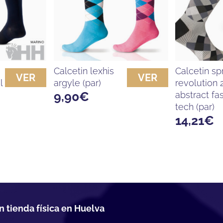
calcetin lexhis
calcetin spring
VER
VER
l
argyle (par)
revolution 
9,90
€
abstract fa
tech (par)
14,21
€
n tienda física en Huelva