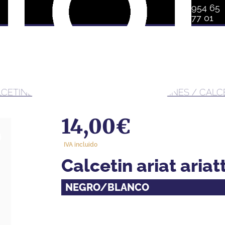
954 65
77 01
ALCETINES Y COMPLEMENTOS
/
CALCETINES
/ CALC
14,00
€
IVA incluido
calcetin ariat ari