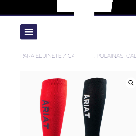
PARA EL JINETE
/
CALZADO, POLAINAS, C