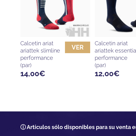
calcetin ariat
calcetin ariat
VER
ariattek slimline
ariattek essentia
performance
performance
(par)
(par)
14,00
€
12,00
€
ⓘ Artículos sólo disponibles para su venta e