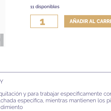
11 disponibles
CALCETIN
AÑADIR AL CARR
ARIAT
ARIATTEK
PERFORMANCE
(PAR)
cantidad
VY
quitación y para trabajar específicamente c
lchada específica, mientras mantienen los p
ndimiento