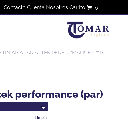
Contacto
Cuenta
Nosotros
Carrito
0
elementos
ETIN ARIAT ARIATTEK PERFORMANCE (PAR)
attek performance (par)
Limpiar