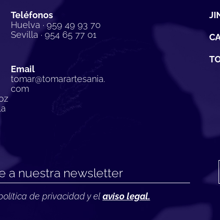
Teléfonos
JI
Huelva · 959 49 93 70
Sevilla · 954 65 77 01
C
TO
Email
tomar@tomarartesania.
com
oz
la
política de privacidad y el
aviso legal.