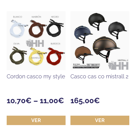
cordon casco my style
casco cas co mistrall 2
10,70
€
–
11,00
€
165,00
€
VER
VER