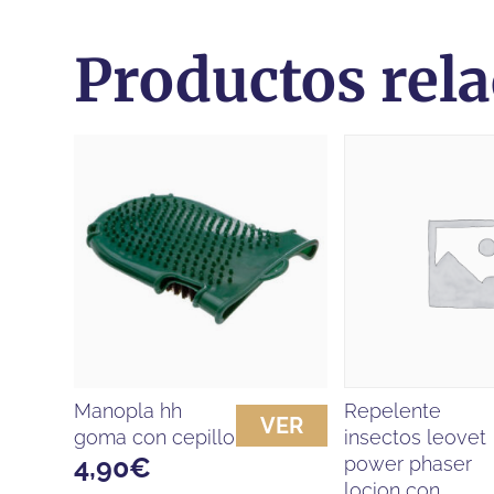
Productos rel
manopla hh
repelente
VER
goma con cepillo
insectos leovet
4,90
€
power phaser
locion con