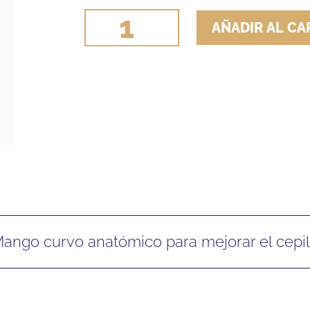
CEPILLO
AÑADIR AL CA
HH
MEXIL
MANGO
PLASTICO
CERDA
SINTETICA
cantidad
 Mango curvo anatómico para mejorar el cepil