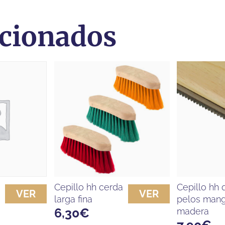
acionados
cepillo hh cerda
cepillo hh quita
VER
VER
larga fina
pelos man
6,30
€
madera
7,90
€