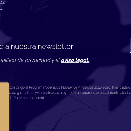
oz
la
política de privacidad y el
aviso legal.
ea con cargo al Programa Operativo FEDER de Andalucía 2014-2020, financiada co
tico de gas natural y/o electricidad a pymes y autónomos especialmente afectados
esión de Rusia contra Ucrania.