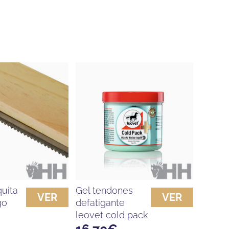
gel tendones
VER
VER
go
defatigante
leovet cold pack
16,70
€