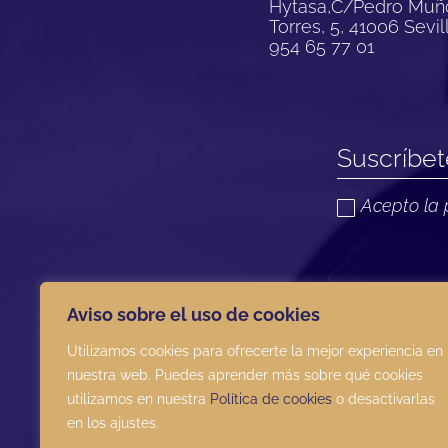
Hytasa,C/Pedro Muñ
Torres, 5, 41006 Sevil
954 65 77 01
Acepto la 
TOMAR ARTESANÍA ha recibido una ayuda de la Unión Europ
Aviso sobre el uso de cookies
COVID-19 (REACT-UE), para compensar el sobrecoste energé
electricidad provocados por el impacto de la guerra de agr
Utilizamos cookies para ofrecerte la mejor experiencia en
nuestra web. Puedes aprender más sobre qué cookies
utilizamos en nuestra
Política de cookies
o desactivarlas
en los ajustes.