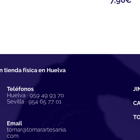
n tienda física en Huelva
Teléfonos
JI
Huelva · 959 49 93 70
Sevilla · 954 65 77 01
C
TO
Email
tomar@tomarartesania.
com