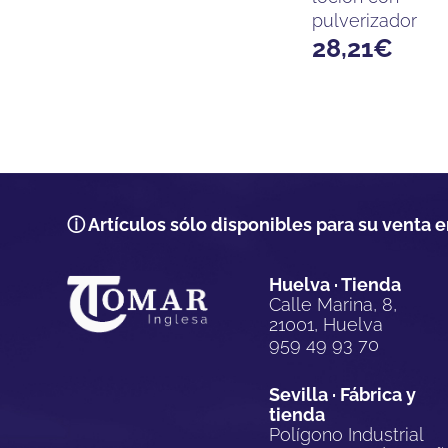
pulverizador
28,21
€
ⓘ Artículos sólo disponibles para su venta e
Huelva · Tienda
Calle Marina, 8,
21001, Huelva
959 49 93 70
Sevilla · Fábrica y
tienda
Polígono Industrial