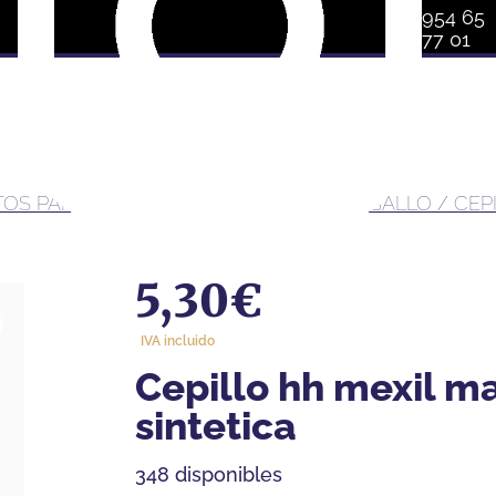
954 65
77 01
OS PARA LIMPIEZA Y CUIDADO DEL CABALLO
/ CEP
5,30
€
IVA incluido
cepillo hh mexil mango plastico cerda
sintetica
348 disponibles