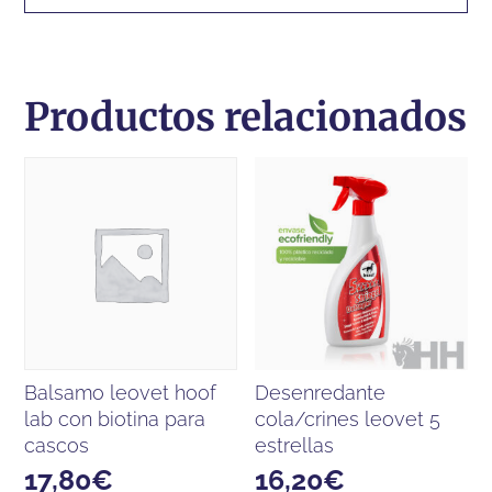
Productos relacionados
balsamo leovet hoof
desenredante
lab con biotina para
cola/crines leovet 5
cascos
estrellas
17,80
€
16,20
€