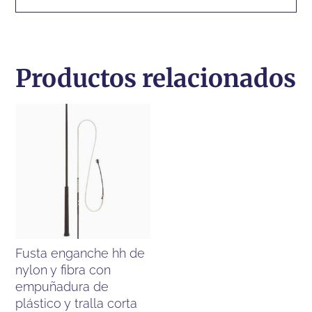
PVC
Y
TRALLA
Productos relacionados
CORTA
cantidad
fusta enganche hh de
nylon y fibra con
empuñadura de
plástico y tralla corta