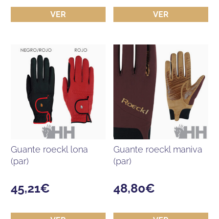
VER
VER
guante roeckl lona
guante roeckl maniva
(par)
(par)
45,21
€
48,80
€