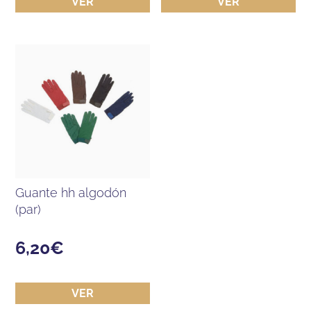
VER
VER
guante hh algodón
(par)
6,20
€
VER