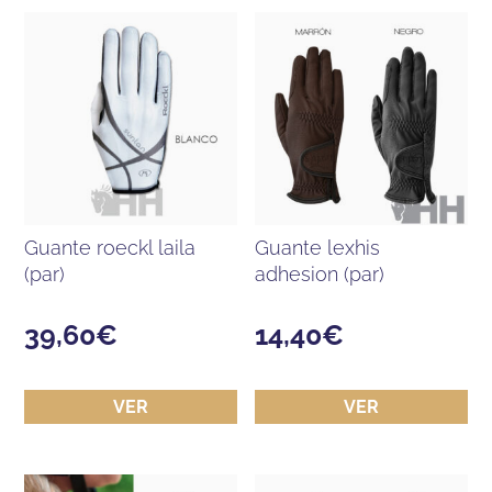
guante roeckl laila
guante lexhis
(par)
adhesion (par)
39,60
€
14,40
€
VER
VER