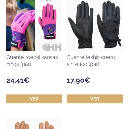
guante roeckl kansas
guante lexhis cuero
niños (par)
sintetico (par)
24,41
€
17,90
€
VER
VER