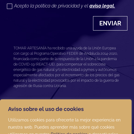
Acepto la política de privacidad y el
aviso legal.
ENVIAR
TOMAR ARTESANÍA ha recibido una ayuda de la Unión Europea
con cargo al Programa Operativo FEDER de Andalucía 2014-2020,
financiada como parte de la respuesta de la Unión a la pandemia
de COVID-19 (REACT-UE), para compensar el sobrecoste
energético de gas natural y/o electricidad a pymes y autónomos
especialmente afectados por el incremento de los precios del gas
natural y la electricidad provocados por el impacto de la guerra de
agresión de Rusia contra Ucrania.
Aviso sobre el uso de cookies
Utilizamos cookies para ofrecerte la mejor experiencia en
nuestra web. Puedes aprender más sobre qué cookies
Términos y condiciones
|
Aviso legal
|
Política de