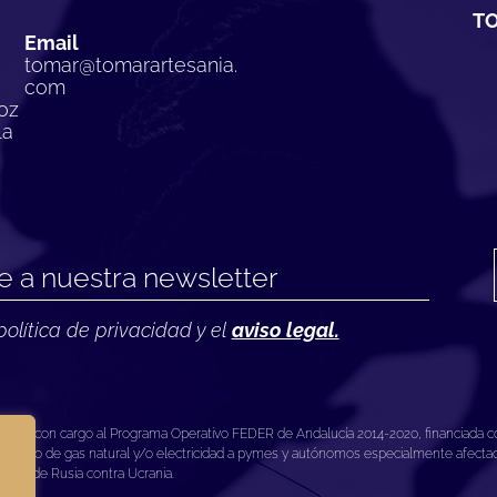
TO
Email
tomar@tomarartesania.
com
oz
la
política de privacidad y el
aviso legal.
ea con cargo al Programa Operativo FEDER de Andalucía 2014-2020, financiada co
tico de gas natural y/o electricidad a pymes y autónomos especialmente afectados
esión de Rusia contra Ucrania.