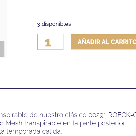
3 disponibles
GUANTE
AÑADIR AL CARRIT
ROECKL
ROECK-
GRIP
LITE
(PAR)
cantidad
anspirable de nuestro clásico 00291 ROECK-
Mesh transpirable en la parte posterior
la temporada cálida.