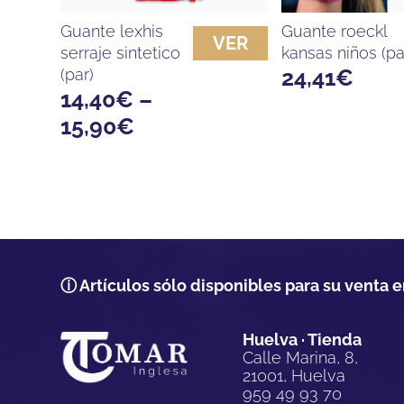
guante lexhis
guante roeckl
VER
serraje sintetico
kansas niños (pa
24,41
€
(par)
14,40
€
–
15,90
€
ⓘ Artículos sólo disponibles para su venta e
Huelva · Tienda
Calle Marina, 8,
21001, Huelva
959 49 93 70