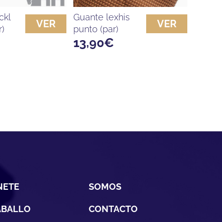
guante lexhis
VER
VER
r)
punto (par)
13,90
€
NETE
SOMOS
ABALLO
CONTACTO