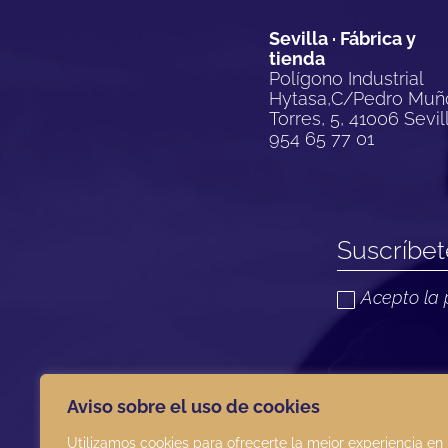
Sevilla · Fábrica y
tienda
Polígono Industrial
Hytasa,C/Pedro Muñ
Torres, 5, 41006 Sevil
954 65 77 01
Acepto la 
TOMAR ARTESANÍA ha recibido una ayuda de la Unión Europ
Aviso sobre el uso de cookies
COVID-19 (REACT-UE), para compensar el sobrecoste energé
electricidad provocados por el impacto de la guerra de agr
Utilizamos cookies para ofrecerte la mejor experiencia en