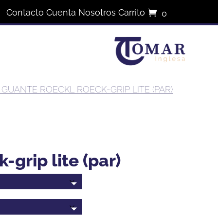
Contacto
Cuenta
Nosotros
Carrito
0
elementos
 GUANTE ROECKL ROECK-GRIP LITE (PAR)
-grip lite (par)