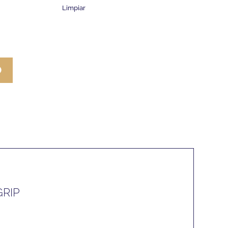
Limpiar
O
GRIP