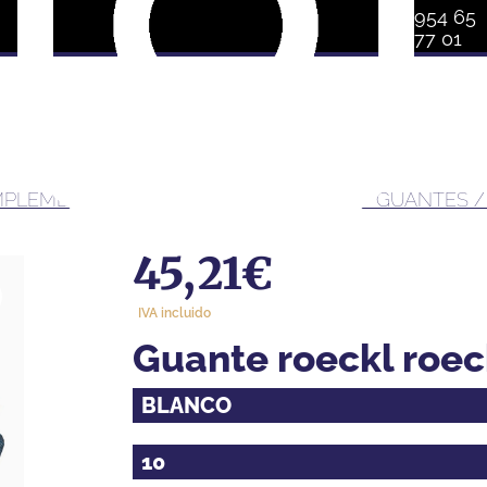
954 65
77 01
OMPLEMENTOS PARA BRAZOS Y MANOS
/
GUANTES
/
45,21
€
IVA incluido
guante roeckl roeck