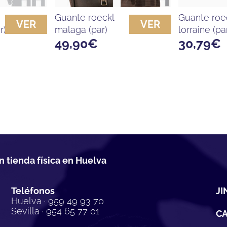
guante roeckl
guante roeckl
VER
VER
r)
malaga (par)
lorraine (pa
49,90
€
30,79
€
n tienda física en Huelva
Teléfonos
JI
Huelva · 959 49 93 70
Sevilla · 954 65 77 01
C