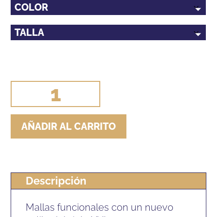
MALLAS
EQUITACION
ARIAT
AÑADIR AL CARRITO
EOS
MOTO
FULL
SEAT
Descripción
MUJER
Mallas funcionales con un nuevo
cantidad