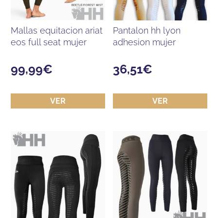
mallas equitacion ariat
pantalon hh lyon
eos full seat mujer
adhesion mujer
99,99
€
36,51
€
VER
VER