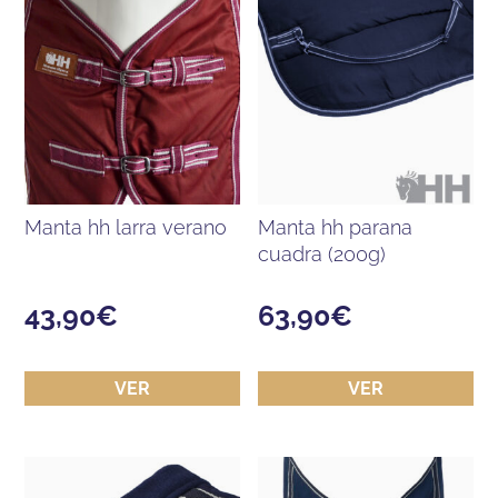
manta hh larra verano
manta hh parana
cuadra (200g)
43,90
€
63,90
€
VER
VER