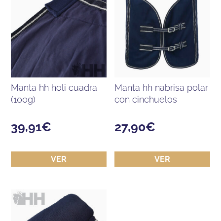
manta hh holi cuadra
manta hh nabrisa polar
(100g)
con cinchuelos
39,91
€
27,90
€
VER
VER