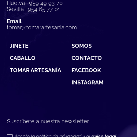
Huelva · 959 49 93 70
Sevilla · 954 65 77 01
Email
tomar@tomarartesania.com
JINETE
SOMOS
CABALLO
CONTACTO
TOMAR ARTESANÍA
FACEBOOK
INSTAGRAM
Acepto la política de privacidad y el
aviso legal.