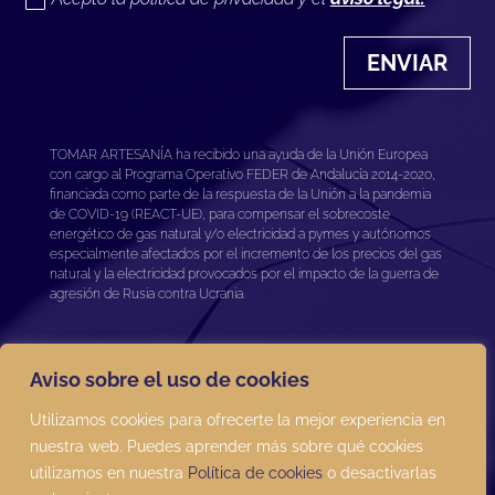
ENVIAR
TOMAR ARTESANÍA ha recibido una ayuda de la Unión Europea
con cargo al Programa Operativo FEDER de Andalucía 2014-2020,
financiada como parte de la respuesta de la Unión a la pandemia
de COVID-19 (REACT-UE), para compensar el sobrecoste
energético de gas natural y/o electricidad a pymes y autónomos
especialmente afectados por el incremento de los precios del gas
natural y la electricidad provocados por el impacto de la guerra de
agresión de Rusia contra Ucrania.
Aviso sobre el uso de cookies
Utilizamos cookies para ofrecerte la mejor experiencia en
nuestra web. Puedes aprender más sobre qué cookies
Términos y condiciones
|
Aviso legal
|
Política de
utilizamos en nuestra
Política de cookies
o desactivarlas
cookies
|
Política de protección de datos