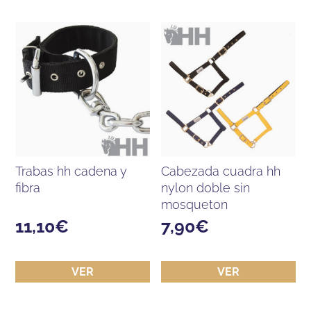
trabas hh cadena y
cabezada cuadra hh
fibra
nylon doble sin
mosqueton
11,10
€
7,90
€
VER
VER