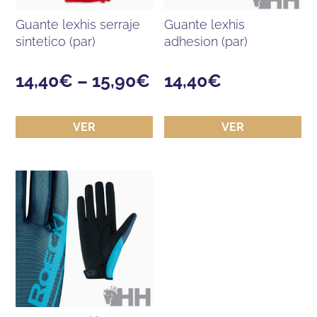
guante lexhis serraje
guante lexhis
sintetico (par)
adhesion (par)
14,40
€
–
15,90
€
14,40
€
VER
VER